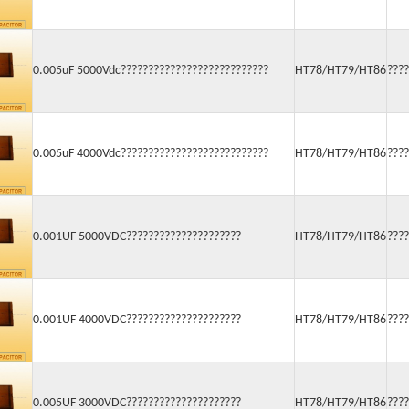
0.005uF 5000Vdc???????????????????????????
HT78/HT79/HT86
????
0.005uF 4000Vdc???????????????????????????
HT78/HT79/HT86
????
0.001UF 5000VDC?????????????????????
HT78/HT79/HT86
????
0.001UF 4000VDC?????????????????????
HT78/HT79/HT86
????
0.005UF 3000VDC?????????????????????
HT78/HT79/HT86
????