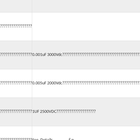
?????????????????
?????????????????
0.001uF 3000Vdc?????????????????????????????????????????
?????????????????
0.005uF 2000Vdc?????????????????????????????????????????
?????????????????
1UF 2500VDC?????????????????????