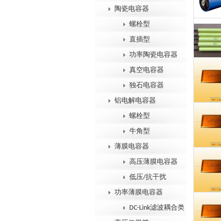
陶瓷电容器
螺栓型
直插型
功率陶瓷电容器
真空电容器
独石电容器
铝电解电容器
螺栓型
牛角型
薄膜电容器
高压薄膜电容器
低压/抗干扰
功率薄膜电容器
DC-Link滤波耦合类