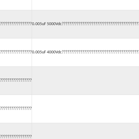
?????????????????
0.005uF 5000Vdc?????????????????????????????????????????
?????????????????
0.005uF 4000Vdc?????????????????????????????????????????
?????????????????
?????????????????
?????????????????