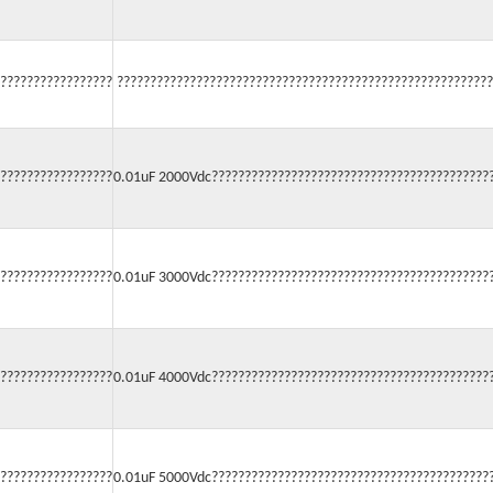
?????????????????
?????????????????????????????????????????????????????????
?????????????????
0.01uF 2000Vdc??????????????????????????????????????????
?????????????????
0.01uF 3000Vdc??????????????????????????????????????????
?????????????????
0.01uF 4000Vdc??????????????????????????????????????????
?????????????????
0.01uF 5000Vdc??????????????????????????????????????????