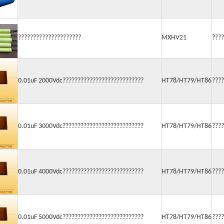
?????????????????????
MXHV21
????
0.01uF 2000Vdc???????????????????????????
HT78/HT79/HT86
????
0.01uF 3000Vdc???????????????????????????
HT78/HT79/HT86
????
0.01uF 4000Vdc???????????????????????????
HT78/HT79/HT86
????
0.01uF 5000Vdc???????????????????????????
HT78/HT79/HT86
????