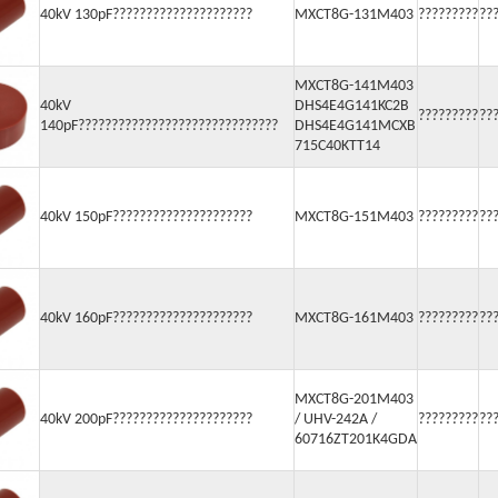
40kV 130pF?????????????????????
MXCT8G-131M403
?????????
??
MXCT8G-141M403
40kV
DHS4E4G141KC2B
?????????
??
140pF??????????????????????????????
DHS4E4G141MCXB
715C40KTT14
40kV 150pF?????????????????????
MXCT8G-151M403
?????????
??
40kV 160pF?????????????????????
MXCT8G-161M403
?????????
??
MXCT8G-201M403
40kV 200pF?????????????????????
/ UHV-242A /
?????????
??
60716ZT201K4GDA