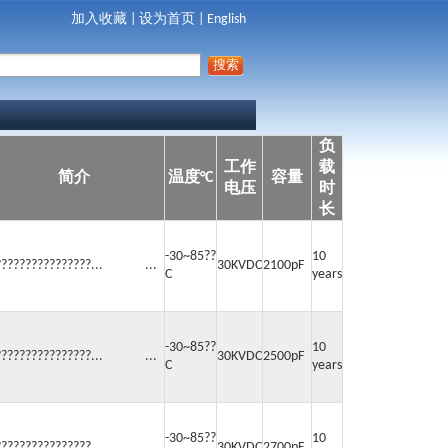
加入收藏
|
设为首页
|
English
负
工作
载
简介
温度°C
容量
电压
时
长
-30~85??
10
????????????????... ...
30KVDC
2100pF
C
years
-30~85??
10
????????????????... ...
30KVDC
2500pF
C
years
-30~85??
10
????????????????... ...
30KVDC
2700pF