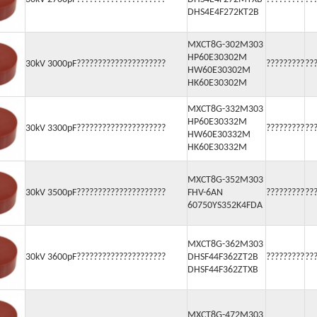
DHS4E4F272KT2B
MXCT8G-302M303
HP60E30302M
30kV 3000pF?????????????????????
?????????
??
HW60E30302M
HK60E30302M
MXCT8G-332M303
HP60E30332M
30kV 3300pF?????????????????????
?????????
??
HW60E30332M
HK60E30332M
MXCT8G-352M303
30kV 3500pF?????????????????????
FHV-6AN
?????????
??
60750YS352K4FDA
MXCT8G-362M303
30kV 3600pF?????????????????????
DHSF44F362ZT2B
?????????
??
DHSF44F362ZTXB
MXCT8G-472M303