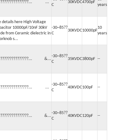
????????????????... ...
30KVDC
4700pF
C
years
 details here High Voltage
pacitor 10000pF/10nF 30kV
-30~85??
10
30KVDC
10000pF
de from Ceramic dielectric in
C
years
orknob s...
-30~85??
????????????????... &...
35KVDC
3800pF
--
C
-30~85??
????????????????... ...
40KVDC
100pF
--
C
-30~85??
????????????????... &...
40KVDC
120pF
--
C