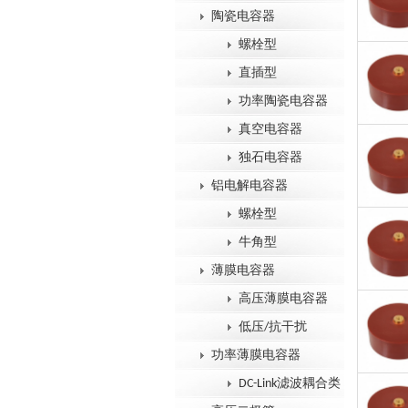
陶瓷电容器
螺栓型
直插型
功率陶瓷电容器
真空电容器
独石电容器
铝电解电容器
螺栓型
牛角型
薄膜电容器
高压薄膜电容器
低压/抗干扰
功率薄膜电容器
DC-Link滤波耦合类