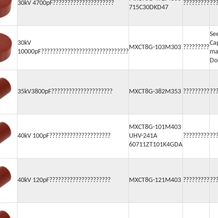
30kV 4700pF?????????????????????
?????????
??
715C30DKD47
See
30kV
Ca
MXCT8G-103M303
?????????
10000pF??????????????????????????????
ma
Do
35kV3800pF?????????????????????
MXCT8G-382M353
?????????
??
MXCT8G-101M403
40kV 100pF?????????????????????
UHV-241A
?????????
??
60711ZT101K4GDA
40kV 120pF?????????????????????
MXCT8G-121M403
?????????
??