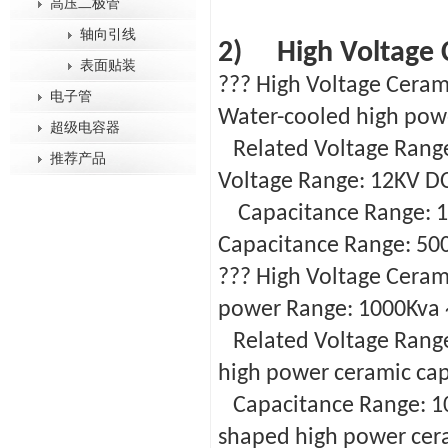
高压二极管
轴向引线
2) High Voltage 
表面贴装
??? High Voltag
电子管
Water-cooled high powe
超级电容器
Related Voltage
推荐产品
Voltage Range: 12KV D
Capacitance 
Capacitance Range: 50
??? High Voltag
power Range: 1000Kva 
Related Voltage 
high power ceramic cap
Capacitance Ra
shaped high power cer