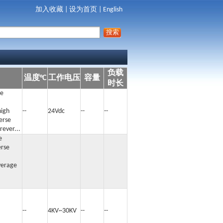
加入收藏
|
设为首页
|
English
负载
温度°C
工作电压
容量
时长
de
high
--
24Vdc
--
--
verse
rever...
e
erse
verage
s...
--
4KV~30KV
--
--