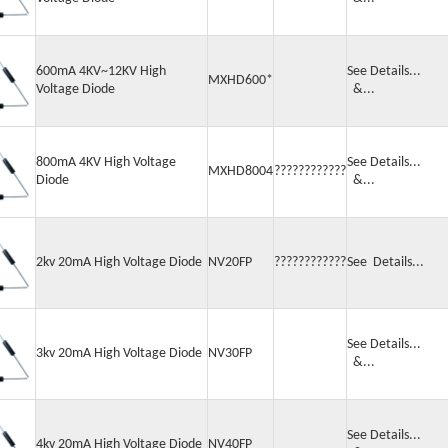
600mA 4KV~12KV High
See Detail
MXHD600*
Voltage Diode
&...
800mA 4KV High Voltage
See Detail
MXHD8004
????????????
Diode
&...
2kv 20mA High Voltage Diode
NV20FP
????????????
See Details..
See Detail
3kv 20mA High Voltage Diode
NV30FP
&...
See Detail
4kv 20mA High Voltage Diode
NV40FP