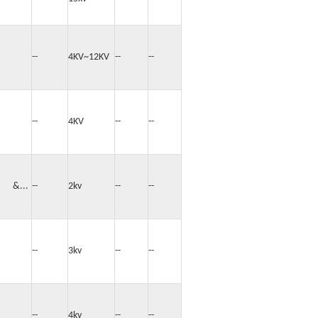
s...
--
4KV~12KV
--
--
s...
--
4KV
--
--
. &...
--
2kv
--
--
s...
--
3kv
--
--
s...
--
4kv
--
--