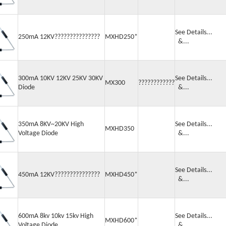
See Detail
250mA 12KV???????????????
MXHD250*
&...
300mA 10KV 12KV 25KV 30KV
See Detail
MX300
????????????
Diode
&...
350mA 8KV~20KV High
See Detail
MXHD350
Voltage Diode
&...
See Detail
450mA 12KV???????????????
MXHD450*
&...
600mA 8kv 10kv 15kv High
See Detail
MXHD600*
Voltage Diode
&...