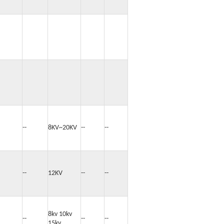
s...
s...
s...
--
8KV~20KV
--
--
s...
--
12KV
--
--
s...
8kv 10kv
--
--
--
15kv