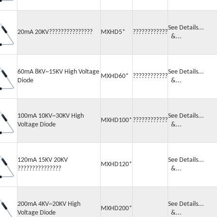
See Detail
20mA 20KV???????????????
MXHD5*
????????????
&...
60mA 8KV~15KV High Voltage
See Detail
MXHD60*
????????????
Diode
&...
100mA 10KV~30KV High
See Detail
MXHD100*
????????????
Voltage Diode
&...
120mA 15KV 20KV
See Detail
MXHD120*
???????????????
&...
200mA 4KV~20KV High
See Detail
MXHD200*
Voltage Diode
&...