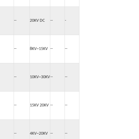
s...
--
20KV DC
--
-
s...
--
8KV~15KV
--
--
s...
--
10KV~30KV
--
--
s...
--
15KV 20KV
--
--
s...
--
4KV~20KV
--
--