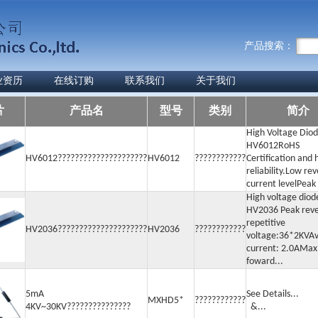
产品搜索：
业资历
在线订购
联系我们
关于我们
片
产品名
型号
类别
简介
High Voltage Dio
HV6012RoHS
HV6012?????????????????????
HV6012
????????????
Certification and 
reliability.Low re
current levelPeak 
High voltage diod
HV2036 Peak rev
repetitive
HV2036?????????????????????
HV2036
????????????
voltage:36*2KVA
current: 2.0AMax
foward...
5mA
See Detail
MXHD5*
????????????
4KV~30KV???????????????
&...