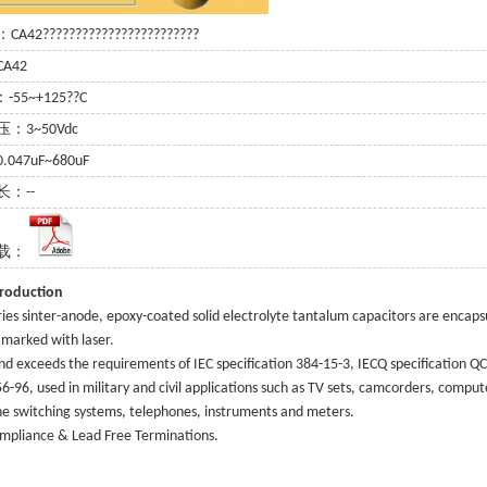
42????????????????????????
A42
-55~+125??C
：3~50Vdc
047uF~680uF
：--
载：
troduction
ies sinter-anode, epoxy-coated solid electrolyte tantalum capacitors are encap
marked with laser.
d exceeds the requirements of IEC specification 384-15-3, IECQ specification Q
6-96, used in military and civil applications such as TV sets, camcorders, compu
e switching systems, telephones, instruments and meters.
mpliance & Lead Free Terminations.