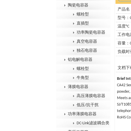
陶瓷电容器
产品名：CA
螺栓型
型号：C
直插型
温度°C：
功率陶瓷电容器
工作电压
真空电容器
容量：0.
独石电容器
负载时长
铝电解电容器
文档下
螺栓型
牛角型
Brief In
CA42 Ser
薄膜电容器
powder, 
高压薄膜电容器
Meets an
SJ/T1085
低压/抗干扰
telephon
功率薄膜电容器
RoHS Co
DC-Link滤波耦合类