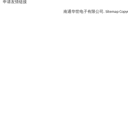
申请友情链接
南通华世电子有限公司.
Sitemap
Copyr